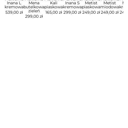
Inana L
Mena
Kali
Inana S
Metist
Metist
Me
kremowa
butelkowa
piaskowa
kremowa
piaskowa
miodowa
kre
zieleń
539,00 zł
165,00 zł
299,00 zł
249,00 zł
249,00 zł
249,
299,00 zł