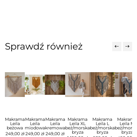
Sprawdź również
Makrama
Makrama
Makrama
Makrama
Makrama
Makram
Leila
Leila
Leila
Leila XL
Leila L
Leila M
beżowa
miodowa
kremowa
beż/morska
beż/morska
beż/mors
bryza
bryza
bryza
249,00 zł
249,00 zł
249,00 zł