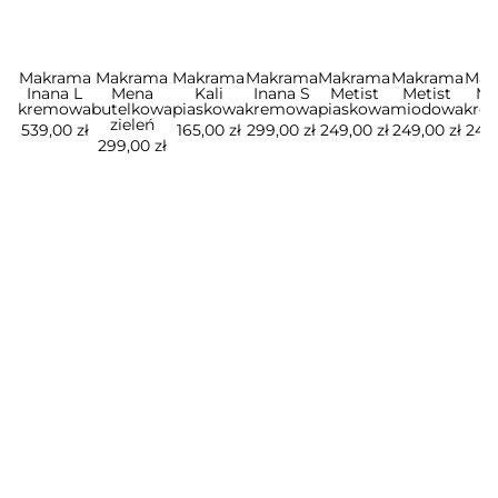
Makrama
Makrama
Makrama
Makrama
Makrama
Makrama
Mak
Inana L
Mena
Kali
Inana S
Metist
Metist
Me
kremowa
butelkowa
piaskowa
kremowa
piaskowa
miodowa
kre
zieleń
539,00 zł
165,00 zł
299,00 zł
249,00 zł
249,00 zł
249,
299,00 zł