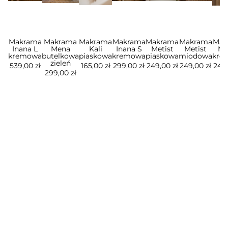
Makrama
Makrama
Makrama
Makrama
Makrama
Makrama
Mak
Inana L
Mena
Kali
Inana S
Metist
Metist
Me
kremowa
butelkowa
piaskowa
kremowa
piaskowa
miodowa
kre
zieleń
539,00 zł
165,00 zł
299,00 zł
249,00 zł
249,00 zł
249,
299,00 zł